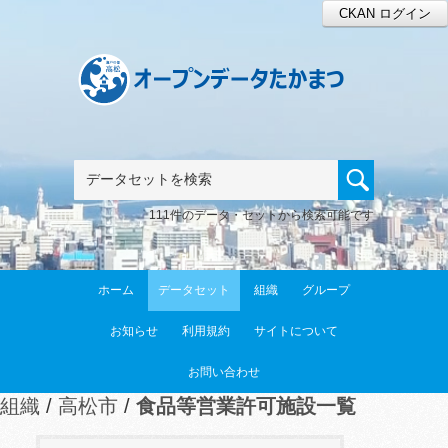
CKAN ログイン
111件のデータ・セットから検索可能です
ホーム
データセット
組織
グループ
お知らせ
利用規約
サイトについて
お問い合わせ
組織
高松市
食品等営業許可施設一覧