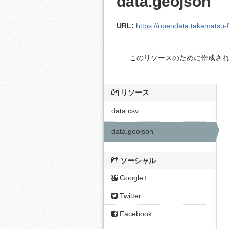
data.geojson
URL:
https://opendata.takamatsu-
このリソースのために作成さ
リソース
data.csv
data.geojson
ソーシャル
Google+
Twitter
Facebook