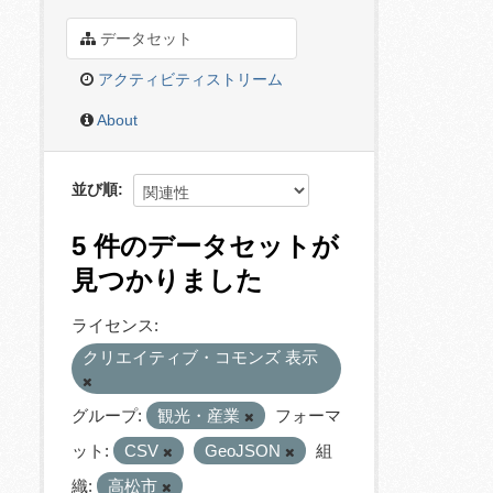
データセット
アクティビティストリーム
About
並び順
5 件のデータセットが
見つかりました
ライセンス:
クリエイティブ・コモンズ 表示
グループ:
観光・産業
フォーマ
ット:
CSV
GeoJSON
組
織:
高松市